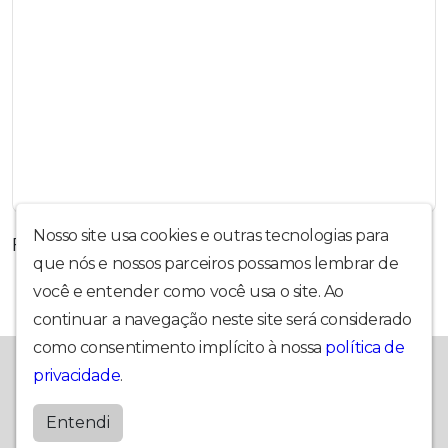
Nosso site usa cookies e outras tecnologias para
Fotos dos ganhadores !
que nós e nossos parceiros possamos lembrar de
você e entender como você usa o site. Ao
continuar a navegação neste site será considerado
como consentimento implícito à nossa
política de
Desde 1990 levando muito mais Cultura pro seu rádio.
privacidade
.
Terranativapinhal
Entendi
by
BRASCAST