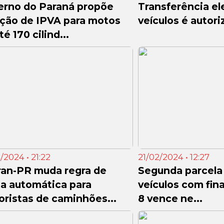
erno do Paraná propõe
Transferência el
ção de IPVA para motos
veículos é autor
té 170 cilind...
/2024 • 21:22
21/02/2024 • 12:27
ran-PR muda regra de
Segunda parcela
a automática para
veículos com fina
ristas de caminhões...
8 vence ne...