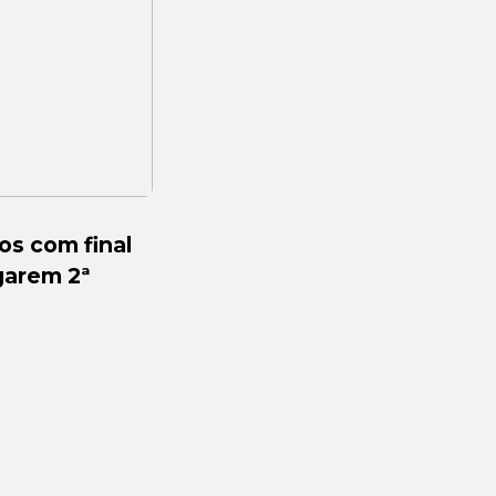
os com final
agarem 2ª