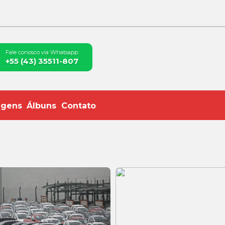
Fale conosco via Whatsapp:
+55 (43) 35511-807
agens
Álbuns
Contato