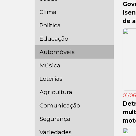
Gov
Clima
isen
de a
Política
Educação
Automóveis
Música
Loterias
Agricultura
01/06
Det
Comunicação
mult
Segurança
moto
Variedades