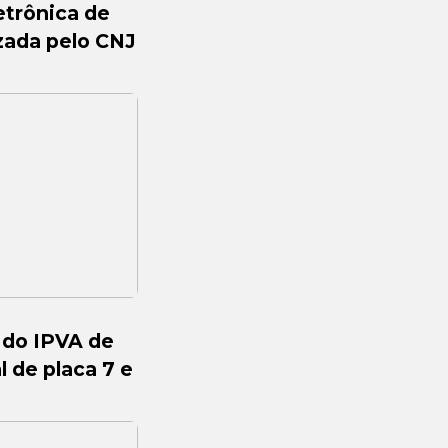
etrônica de
izada pelo CNJ
 do IPVA de
l de placa 7 e