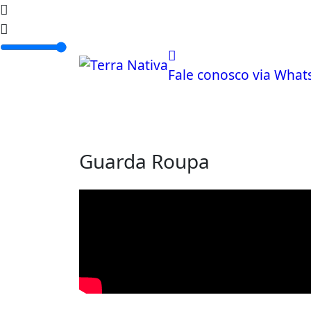
Fale conosco via What
Home
Programação
Locutores
Guarda Roupa