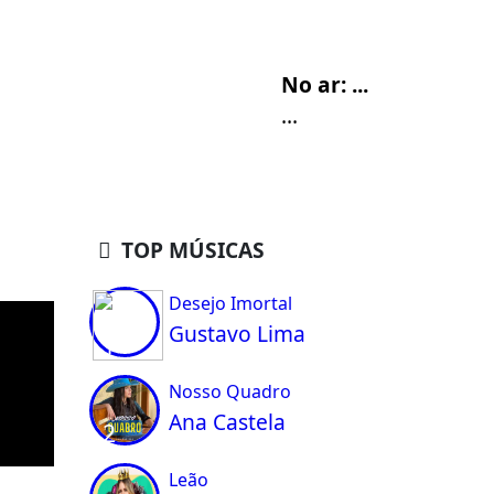
No ar:
...
...
TOP MÚSICAS
Desejo Imortal
Gustavo Lima
1
Nosso Quadro
Ana Castela
2
Leão